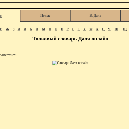
Поиск
В. Даль
я
Е
Ж
З
И
Й
К
Л
М
Н
О
П
Р
С
Т
У
Ф
Х
Ц
Ч
Ш
Щ
Толковый словарь Даля онлайн
амертвить.