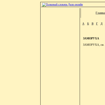
Главна
А
Б
В
Г
Д
ЗАМОРУХА
ЗАМОРУХА, см. з