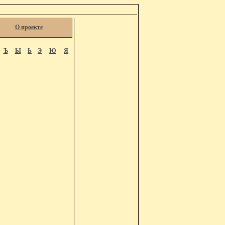
О проекте
Ъ
Ы
Ь
Э
Ю
Я