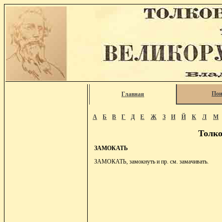
Пои
Главная
А
Б
В
Г
Д
Е
Ж
З
И
Й
К
Л
М
Толко
ЗАМОКАТЬ
ЗАМОКАТЬ, замокнуть и пр. см. замачивать.