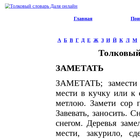
Главная
Пои
А
Б
В
Г
Д
Е
Ж
З
И
Й
К
Л
М
Толковый
ЗАМЕТАТЬ
ЗАМЕТАТЬ; замести и
мести в кучку или к 
метлою. Замети сор п
Завевать, заносить. С
снегом. Деревья заме
мести, закурило, сд