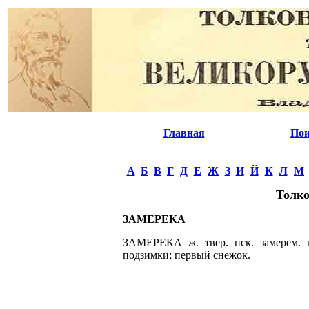
Главная
Пои
А
Б
В
Г
Д
Е
Ж
З
И
Й
К
Л
М
Толко
ЗАМЕРЕКА
ЗАМЕРЕКА ж. твер. пск. замерем. вл
подзимки; первый снежок.