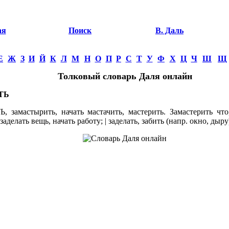
ая
Поиск
В. Даль
Е
Ж
З
И
Й
К
Л
М
Н
О
П
Р
С
Т
У
Ф
Х
Ц
Ч
Ш
Щ
Толковый словарь Даля онлайн
ТЬ
замастырить, начать мастачить, мастерить. Замастерить что, 
заделать вещь, начать работу; | заделать, забить (напр. окно, дыру