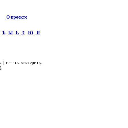
О проекте
Ъ
Ы
Ь
Э
Ю
Я
| начать мастерить,
).