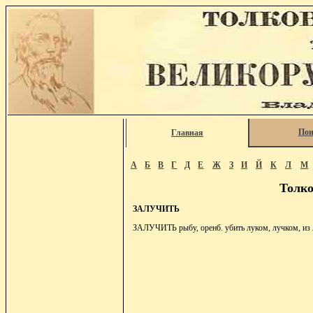
Пои
Главная
А
Б
В
Г
Д
Е
Ж
З
И
Й
К
Л
М
Толко
ЗАЛУЧИТЬ
ЗАЛУЧИТЬ рыбу, оренб. убить луком, лучком, из л