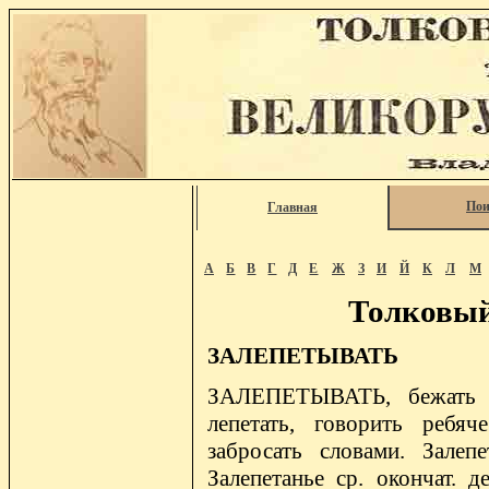
Пои
Главная
А
Б
В
Г
Д
Е
Ж
З
И
Й
К
Л
М
Толковый
ЗАЛЕПЕТЫВАТЬ
ЗАЛЕПЕТЫВАТЬ, бежать пр
лепетать, говорить ребяч
забросать словами. Залепет
Залепетанье ср. окончат. д