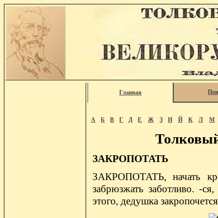
Пои
Главная
А
Б
В
Г
Д
Е
Ж
З
И
Й
К
Л
М
Толковый
ЗАКРОПОТАТЬ
ЗАКРОПОТАТЬ, начать кроп
забрюзжать заботливо. -ся,
этого, дедушка закропочется