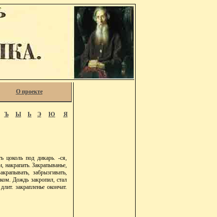
О проекте
Ъ
Ы
Ь
Э
Ю
Я
ь цоколь под дикарь. -ся,
и, накрапать. Закрапыванье,
закрапывать, забрызгивать,
ском. Дождь закропил, стал
длит. закрапленье окончат.