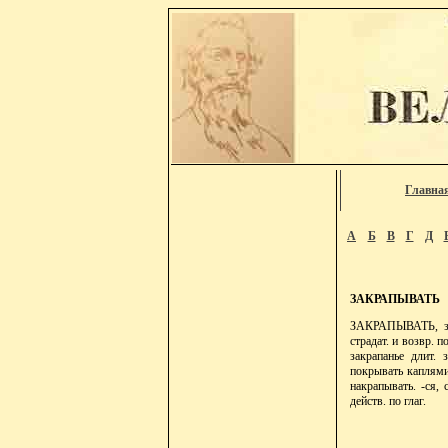
Главна
А
Б
В
Г
Д
ЗАКРАПЫВАТЬ
ЗАКРАПЫВАТЬ, закр
страдат. и возвр. 
закрапанье длит. 
покрывать каплями
накрапывать. -ся, 
действ. по глаг.