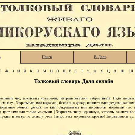
Поиск
В. Даль
я
Е
Ж
З
И
Й
К
Л
М
Н
О
П
Р
С
Т
У
Ф
Х
Ц
Ч
Ш
Щ
Толковый словарь Даля онлайн
апать что, покрывать крапинами, пестрить каплями, забрызгивать. Надо закрапат
по смыслу. | Закрапывать или закрапать, безличн. о дожде, начинать идти редкими каплям
закрапанье окончат. действ. по глаг. Закрапливать или закроплять, закропить что, 
, цветными или только мокрыми. | Закропить свечу церковную, загасить, закапать во
страдат. и возвр. по смыслу речи. Гляди, весь закропился кровью! Закрапливанье ср. 