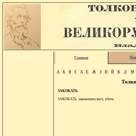
Пои
Главная
А
Б
В
Г
Д
Е
Ж
З
И
Й
К
Л
М
Толко
ЗАКОКАТЬ
ЗАКОКАТЬ, закокошить кого, убить.