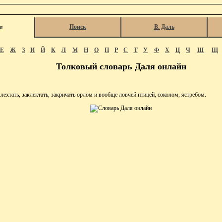
Поиск
В. Даль
я
Е
Ж
З
И
Й
К
Л
М
Н
О
П
Р
С
Т
У
Ф
Х
Ц
Ч
Ш
Щ
Толковый словарь Даля онлайн
хтать, заклектать, закричать орлом и вообще ловчей птицей, соколом, ястребом.