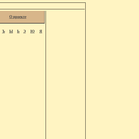
О проекте
Ъ
Ы
Ь
Э
Ю
Я