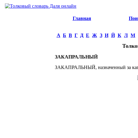
Главная
Пои
А
Б
В
Г
Д
Е
Ж
З
И
Й
К
Л
М
Толко
ЗАКАПРАЛЬНЫЙ
ЗАКАПРАЛЬНЫЙ, назначенный за капр