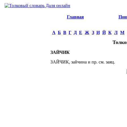
Главная
Пои
А
Б
В
Г
Д
Е
Ж
З
И
Й
К
Л
М
Толко
ЗАЙЧИК
ЗАЙЧИК, зайчина и пр. см. заяц.