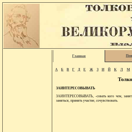
Пои
Главная
А
Б
В
Г
Д
Е
Ж
З
И
Й
К
Л
М
Толко
ЗАИНТЕРЕСОВЫВАТЬ
ЗАИНТЕРЕСОВЫВАТЬ, -совать кого чем, занять, 
заняться, принять участие, сочувствовать.