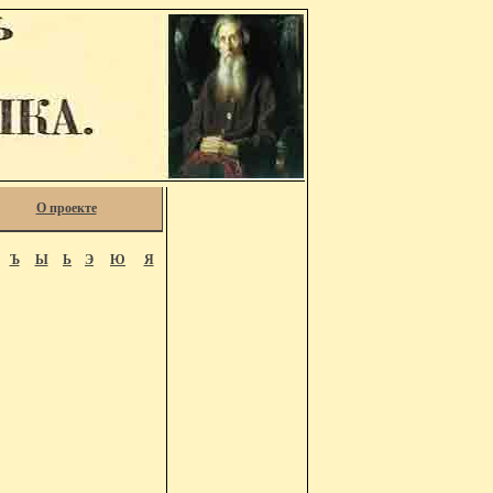
О проекте
Ъ
Ы
Ь
Э
Ю
Я