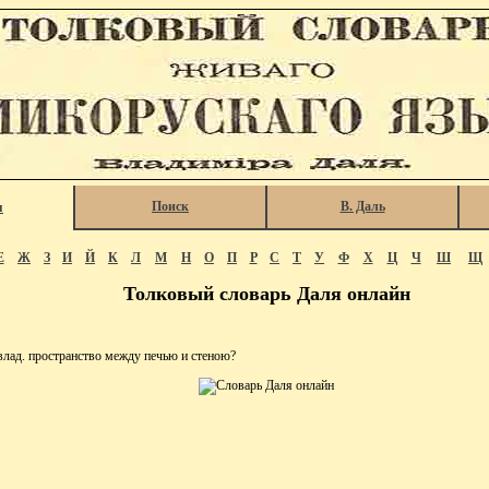
Поиск
В. Даль
я
Е
Ж
З
И
Й
К
Л
М
Н
О
П
Р
С
Т
У
Ф
Х
Ц
Ч
Ш
Щ
Толковый словарь Даля онлайн
ад. пространство между печью и стеною?