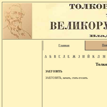
Пои
Главная
А
Б
В
Г
Д
Е
Ж
З
И
Й
К
Л
М
Толко
ЗАЕГОЗИТЬ
ЗАЕГОЗИТЬ, начать, стать егозить.