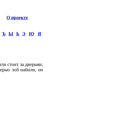
О проекте
Ъ
Ы
Ь
Э
Ю
Я
ли стоит за дверьми.
верью лоб набили, он