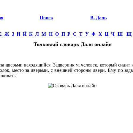
ая
Поиск
В. Даль
Е
Ж
З
И
Й
К
Л
М
Н
О
П
Р
С
Т
У
Ф
Х
Ц
Ч
Ш
Щ
Толковый словарь Даля онлайн
 дверьми находящийся. Задверник м. человек, который сидит и
голок, место за дверьми, с внешней стороны двери. Ему по зад
ушивать.