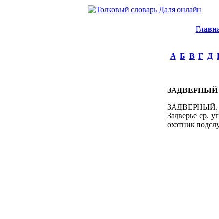
Главн
А
Б
В
Г
Д
ЗАДВЕРНЫЙ
ЗАДВЕРНЫЙ, за
Задверье ср. у
охотник подсл