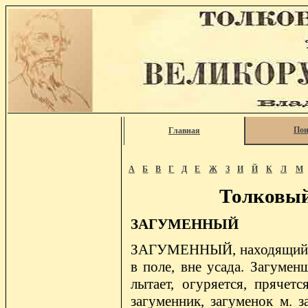
Пои
Главная
А
Б
В
Г
Д
Е
Ж
З
И
Й
К
Л
М
Толковый
ЗАГУМЕННЫЙ
ЗАГУМЕННЫЙ, находящийся з
в поле, вне усада. Загумен
лытает, огуряется, прячетс
загуменник, загуменок м. з