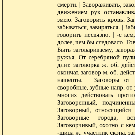
смерти. | Завораживать, за
движением рук останавлива
змею. Заговорить кровь. Заг
забываться, завираться. | З
говорить несвязно. | -с кем
долее, чем бы следовало. Гово
Быть заговариваему, завора
ружья. От серебряной пули 
длит. заговорка ж. об. дейс
окончат. заговор м. об. дейс
нашепты. | Заговоры от 
своробные, зубные напр. от у
многих действовать проти
Заговоренный, подчиненны
Заговорный, относящийся 
Заговорные города, вст
Заговорчивый, охотно с ке
-щица ж. участник скопа, з