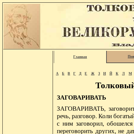
Пои
Главная
А
Б
В
Г
Д
Е
Ж
З
И
Й
К
Л
М
Толковый
ЗАГОВАРИВАТЬ
ЗАГОВАРИВАТЬ, заговорить,
речь, разговор. Коли богатый
с ним заговорил, обошелся
переговорить других, не да