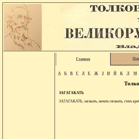
Пои
Главная
А
Б
В
Г
Д
Е
Ж
З
И
Й
К
Л
М
Толко
ЗАГАГАКАТЬ
ЗАГАГАКАТЬ, загакать, начать гагакать, стать кри