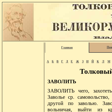
Пои
Главная
А
Б
В
Г
Д
Е
Ж
З
И
Й
К
Л
М
Толковый
ЗАВОЛИТЬ
ЗАВОЛИТЬ чего, захотеть,
Заволье ср. самовольство,
другой по заволью. Завол
вольничая, выйти из к