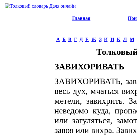
Главная
Пои
А
Б
В
Г
Д
Е
Ж
З
И
Й
К
Л
М
Толковый
ЗАВИХОРИВАТЬ
ЗАВИХОРИВАТЬ, завихо
весь дух, мчаться вих
метели, завихрить. З
неведомо куда, пропа
или загуляться, замо
завоя или вихра. Зави