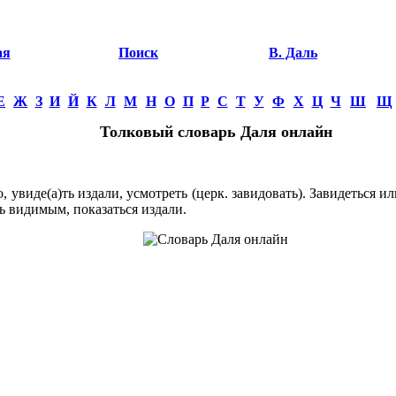
ая
Поиск
В. Даль
Е
Ж
З
И
Й
К
Л
М
Н
О
П
Р
С
Т
У
Ф
Х
Ц
Ч
Ш
Щ
Толковый словарь Даля онлайн
увиде(а)ть издали, усмотреть (церк. завидовать). Завидеться ил
ть видимым, показаться издали.