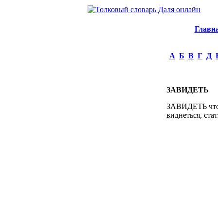
Главн
А
Б
В
Г
Д
ЗАВИДЕТЬ
ЗАВИДЕТЬ что, 
виднеться, ста