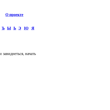
О проекте
Ъ
Ы
Ь
Э
Ю
Я
и завиднеться, начать