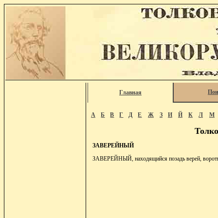
Пои
Главная
А
Б
В
Г
Д
Е
Ж
З
И
Й
К
Л
М
Толко
ЗАВЕРЕЙНЫЙ
ЗАВЕРЕЙНЫЙ, находящийся позадь верей, воротн