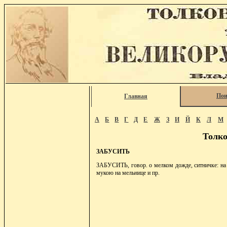
Пои
Главная
А
Б
В
Г
Д
Е
Ж
З
И
Й
К
Л
М
Толко
ЗАБУСИТЬ
ЗАБУСИТЬ, говор. о мелком дожде, ситничке: на 
мукою на мельнице и пр.