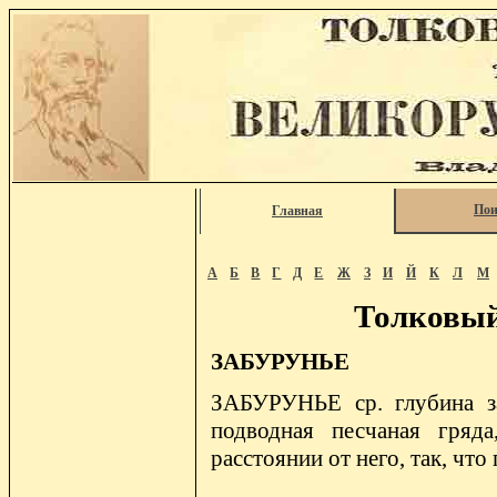
Пои
Главная
А
Б
В
Г
Д
Е
Ж
З
И
Й
К
Л
М
Толковый
ЗАБУРУНЬЕ
ЗАБУРУНЬЕ ср. глубина за
подводная песчаная гряда
расстоянии от него, так, что