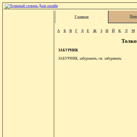
Пои
Главная
А
Б
В
Г
Д
Е
Ж
З
И
Й
К
Л
М
Толко
ЗАБУРНИК
ЗАБУРНИК, забуровить, см. забуривать.