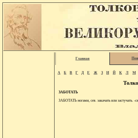
Пои
Главная
А
Б
В
Г
Д
Е
Ж
З
И
Й
К
Л
М
Толко
ЗАБОТАТЬ
ЗАБОТАТЬ ногами, сев. закачать или застучать. -ся,