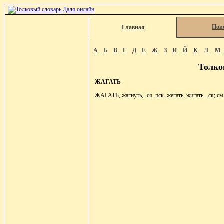
Пои
Главная
А
Б
В
Г
Д
Е
Ж
З
И
Й
К
Л
М
Толко
ЖАГАТЬ
ЖАГАТЬ, жагнуть, -ся, пск. жегать, жигать. -ся; см