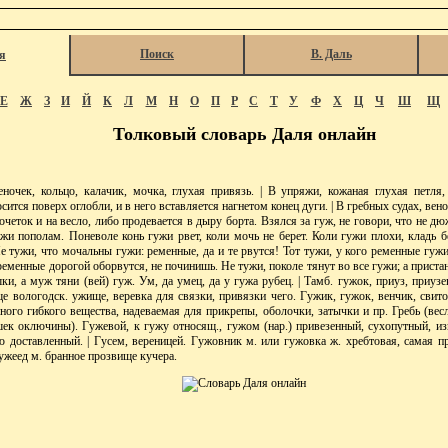
Поиск
В. Даль
я
Е
Ж
З
И
Й
К
Л
М
Н
О
П
Р
С
Т
У
Ф
Х
Ц
Ч
Ш
Щ
Толковый словарь Даля онлайн
ночек, кольцо, калачик, мочка, глухая привязь. | В упряжи, кожаная глухая петля
сится поверх оглобли, и в него вставляется нагнетом конец дуги. | В гребных судах, в
кочеток и на весло, либо продевается в дыру борта. Взялся за гуж, не говори, что не дю
ужи пополам. Поневоле конь гужи рвет, коли мочь не берет. Коли гужи плохи, кладь 
 тужи, что мочальны гужи: ременные, да и те рвутся! Тот тужи, у кого ременные гужи,
ременные дорогой оборвутся, не починишь. Не тужи, поколе тянут во все гужи; а пристан
и, а муж тяни (вей) гуж. Ум, да умец, да у гужа рубец. | Тамб. гужок, приуз, приузе
ще вологодск. ужище, веревка для связки, привязки чего. Гужик, гужок, венчик, свитое
ного гибкого вещества, надеваемая для прикрепы, оболочки, затычки и пр. Гребь (вес
шек оключины). Гужевой, к гужу относящ., гужом (нар.) привезенный, сухопутный, из
ю доставленный. | Гусем, вереницей. Гужовник м. или гужовка ж. хребтовая, самая п
ужеед м. бранное прозвище кучера.