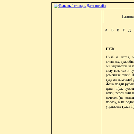
Главна
А
Б
В
Г
Д
ГУЖ
ГУЖ м. петля, ве
клешнях; гуж обно
он надевается на 
силу воз, так и г
ременные гужи! Не
туда же помчало! 
Жена пряди рубашк
цепа. | Гуж, гужи
кожи, верви или и
кочеток (на колы
полозу, а не водо
упряжные гужи. Г