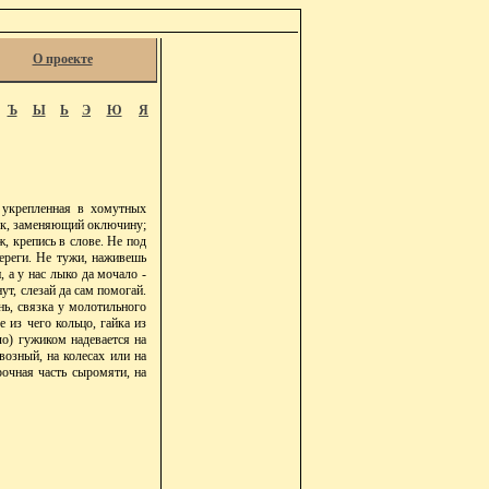
О проекте
Ъ
Ы
Ь
Э
Ю
Я
, укрепленная в хомутных
енок, заменяющий оключину;
ж, крепись в слове. Не под
береги. Не тужи, наживешь
 а у нас лыко да мочало -
ут, слезай да сам помогай.
нь, связка у молотильного
 из чего кольцо, гайка из
ло) гужиком надевается на
возный, на колесах или на
рочная часть сыромяти, на