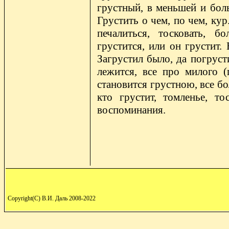
грустный, в меньшей и боль
Грустить о чем, по чем, кур.
печалиться, тосковать, б
грустится, или он грустит.
Загрустил было, да погруст
лежится, все про милого (
становится грустною, все бо
кто грустит, томленье, т
воспоминания.
Copyright(C) В.И. Даль 2008-2022