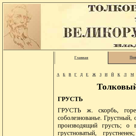
Пои
Главная
А
Б
В
Г
Д
Е
Ж
З
И
Й
К
Л
М
Толковый
ГРУСТЬ
ГРУСТЬ ж. скорбь, горес
соболезнованье. Грустный, 
производящий грусть; о 
грустноватый, грустненек