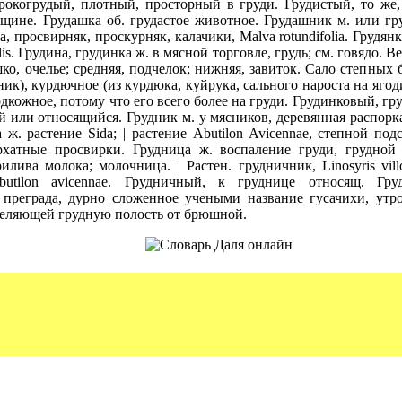
рокогрудый, плотный, просторный в груди. Грудистый, то же,
нщине. Грудашка об. грудастое животное. Грудашник м. или гр
а, просвирняк, проскурняк, калачики, Malva rotundifolia. Грудян
alis. Грудина, грудинка ж. в мясной торговле, грудь; см. говядо. 
шко, очелье; средняя, подчелок; нижняя, завиток. Сало степных
ник), курдючное (из курдюка, куйрука, сального нароста на ягоди
одкожное, потому что его всего более на груди. Грудинковый, г
 или относящийся. Грудник м. у мясников, деревянная распорк
 ж. растение Sida; | растение Abutilon Avicennae, степной под
рхатные просвирки. Грудница ж. воспаление груди, грудной
лива молока; молочница. | Растен. грудничник, Linosyris vill
butilon avicennae. Грудничный, к груднице относящ. Гру
преграда, дурно сложенное учеными название гусачихи, утр
деляющей грудную полость от брюшной.