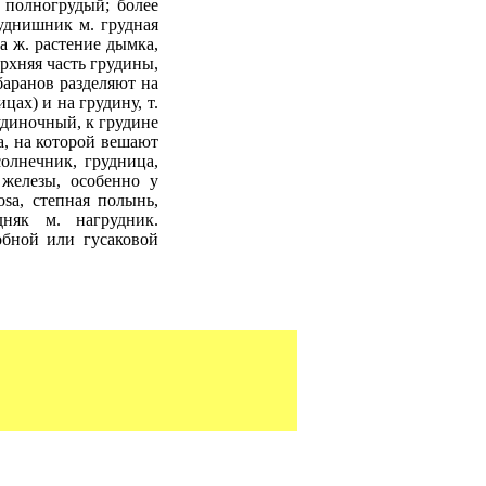
 полногрудый; более
уднишник м. грудная
ка ж. растение дымка,
Верхняя часть грудины,
 баранов разделяют на
цах) и на грудину, т.
рудиночный, к грудине
а, на которой вешают
солнечник, грудница,
 железы, особенно у
osa, степная полынь,
дняк м. нагрудник.
обной или гусаковой