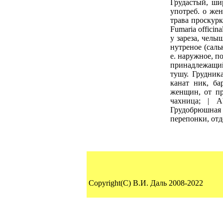
Грудастый, ши
употреб. о же
трава проскурк
Fumaria officin
у зареза, челы
нутреное (саль
е. наружное, п
принадлежащий
тушу. Грудника
канат ник, ба
женщин, от при
чахница; | A
Грудобрюшная 
перепонки, от
Copyright(C) В.И. Даль 2008-2022