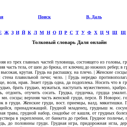
ая
Поиск
В. Даль
Е
Ж
З
И
Й
К
Л
М
Н
О
П
Р
С
Т
У
Ф
Х
Ц
Ч
Ш
Щ
Толковый словарь Даля онлайн
яя из трех главных частей туловища, состоящего из головы, гр
няя часть тела, от шеи до брюха, от ключиц до нижних ребер; в г
 высокая, крутая. Грудь на распашку, на плечо. | Женские сосц
 стена плавильной печи; чело. | Грудь нередко противополага
це, воля, нрав. Знает грудь одна, да подоплека. Носить что в гр
рудью, брать грудью, мужаться, наступать мужественно, храбро
ть, отдоить, отучить сосать. Грудка, грудочка, грудца умали
и мн. сосцы; верхняя часть женской груди, перси. В Новорос. г
ок в груди. Женские груди, вост. приемцы, валд. мякитишки. 
щийся, принадлежащий. Грудной младенец, грудныш м. сосуно
ная трава, грудной набор, снадобье от кашля, от грудных болез
ствера в укреплении, от банкета до гребня. Грудное поличье, 
дь, до половины груди. Грудная игра, придорожная игла, дере