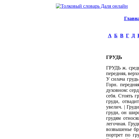
Главн
А
Б
В
Г
Д
ГРУДЬ
ГРУДЬ ж. средн
передняя, верх
У силача грудь
Горн. передняя
духовном: серд
себя. Стоять г
груди, отвади
увелич. | Груд
груди, он шир
грудям относя
легочная. Груд
возвышенье бру
портрет по гру