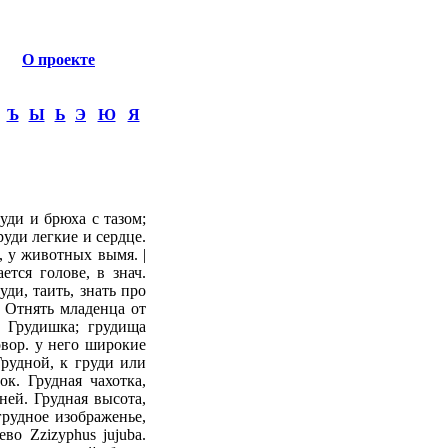
О проекте
Ъ
Ы
Ь
Э
Ю
Я
уди и брюха с тазом;
руди легкие и сердце.
ы, у животных вымя. |
ется голове, в знач.
уди, таить, знать про
. Отнять младенца от
т. Грудишка; грудища
овор. у него широкие
Грудной, к груди или
к. Грудная чахотка,
ней. Грудная высота,
грудное изображенье,
во Zzizyphus jujuba.