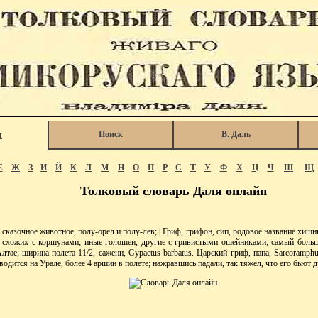
Поиск
В. Даль
я
Е
Ж
З
И
Й
К
Л
М
Н
О
П
Р
С
Т
У
Ф
Х
Ц
Ч
Ш
Щ
Толковый словарь Даля онлайн
сказочное животное, полу-орел и полу-лев; | Гриф, грифон, сип, родовое название хищн
, схожих с коршунами; иные голошеи, другие с гривистыми ошейниками; самый большо
лтае; ширина полета 11/2, сажени, Gypaetus barbatus. Царский гриф, папа, Sarcoramp
 водится на Урале, более 4 аршин в полете; нажравшись падали, так тяжел, что его бьют 