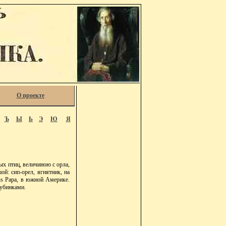
О проекте
Ъ
Ы
Ь
Э
Ю
Я
ых птиц, величиною с орла,
й: сип-орел, ягнятник, на
hus Papa, в южной Америке.
дубинками.