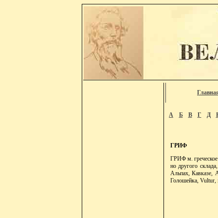
Главна
А
Б
В
Г
Д
ГРИФ
ГРИФ м. греческое 
но другого склада
Альпах, Кавказе, А
Голошейка, Vultur,