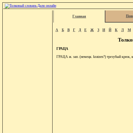
Пои
Главная
А
Б
В
Г
Д
Е
Ж
З
И
Й
К
Л
М
Толко
ГРАЦА
ГРАЦА ж. зап. (немецк. kratzen?) трезубый крюк, к