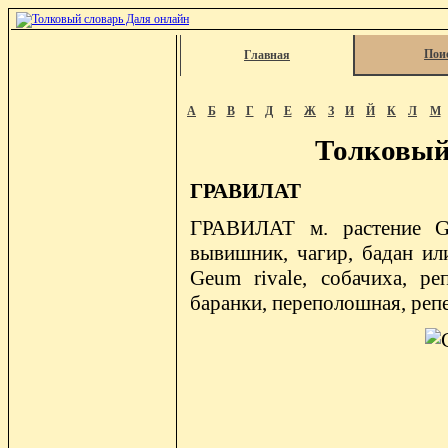
Пои
Главная
А
Б
В
Г
Д
Е
Ж
З
И
Й
К
Л
М
Толковый
ГРАВИЛАТ
ГРАВИЛАТ м. растение Ge
вывишник, чагир, бадан ил
Geum rivale, собачиха, реп
баранки, переполошная, репе