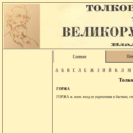
Пои
Главная
А
Б
В
Г
Д
Е
Ж
З
И
Й
К
Л
М
Толко
ГОРЖА
ГОРЖА ж. воен. вход из укрепления в бастион, сты