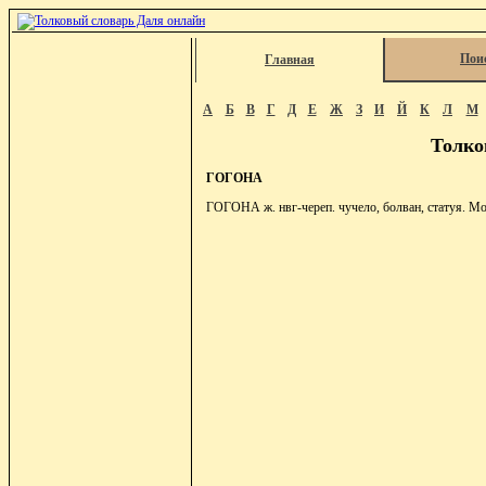
Пои
Главная
А
Б
В
Г
Д
Е
Ж
З
И
Й
К
Л
М
Толко
ГОГОНА
ГОГОНА ж. нвг-череп. чучело, болван, статуя. Мо