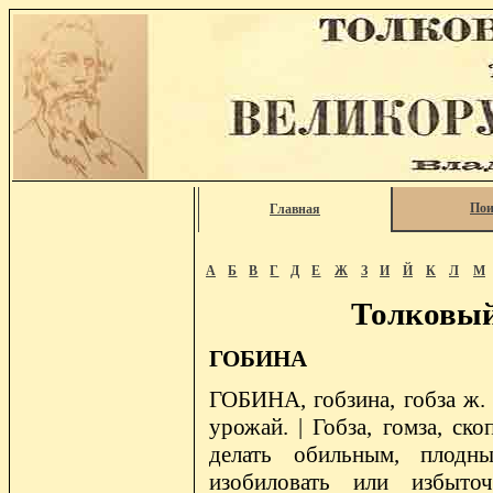
Пои
Главная
А
Б
В
Г
Д
Е
Ж
З
И
Й
К
Л
М
Толковый
ГОБИНА
ГОБИНА, гобзина, гобза ж. с
урожай. | Гобза, гомза, ско
делать обильным, плодным
изобиловать или избыточ