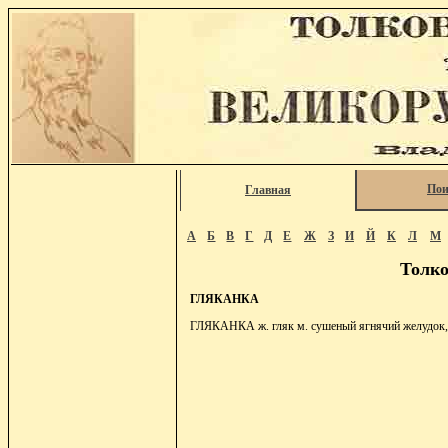
Пои
Главная
А
Б
В
Г
Д
Е
Ж
З
И
Й
К
Л
М
Толко
ГЛЯКАНКА
ГЛЯКАНКА ж. гляк м. сушеный ягнячий желудок, д