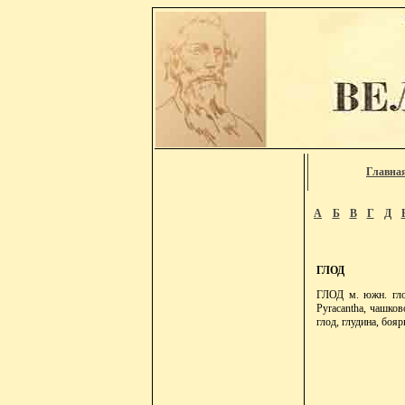
Главна
А
Б
В
Г
Д
ГЛОД
ГЛОД м. южн. глот
Pyracantha, чашков
глод, глудина, боя