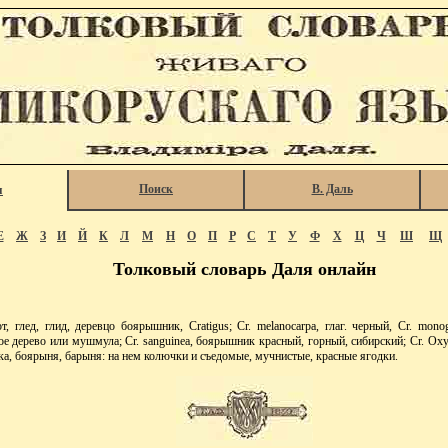
Поиск
В. Даль
я
Е
Ж
З
И
Й
К
Л
М
Н
О
П
Р
С
Т
У
Ф
Х
Ц
Ч
Ш
Щ
Толковый словарь Даля онлайн
, глед, глид, деревцо боярышник, Cratigus; Cr. melanocarpa, глаг. черный, Cr. mono
ое дерево или мушмула; Cr. sanguinea, боярышник красный, горный, сибирский; Cr. Ox
рка, боярыня, барыня: на нем колючки и съедомые, мучнистые, красные ягодки.