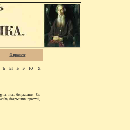
О проекте
Ъ
Ы
Ь
Э
Ю
Я
gyna, глаг. боярышник: Cr.
yantha, боярышник простой,