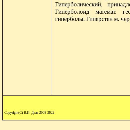
Гиперболический, принад
Гиперболоид математ. ге
гиперболы. Гиперстен м. че
Copyright(C) В.И. Даль 2008-2022