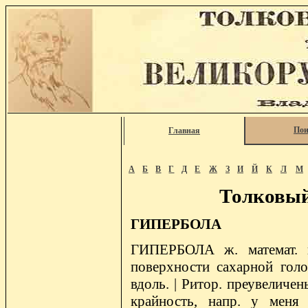
Пои
Главная
А
Б
В
Г
Д
Е
Ж
З
И
Й
К
Л
М
Толковый
ГИПЕРБОЛА
ГИПЕРБОЛА ж. математ. к
поверхности сахарной голов
вдоль. | Ритор. преувеличе
крайность, напр. у меня