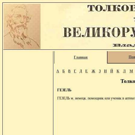
Пои
Главная
А
Б
В
Г
Д
Е
Ж
З
И
Й
К
Л
М
Толко
ГЕЗЕЛЬ
ГЕЗЕЛЬ м. немецк. помощник или ученик в аптеке