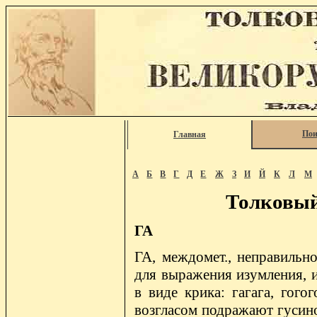
Пои
Главная
А
Б
В
Г
Д
Е
Ж
З
И
Й
К
Л
М
Толковый
ГА
ГА, междомет., неправильно
для выражения изумления, и
в виде крика: гагага, гого
возгласом подражают гусином