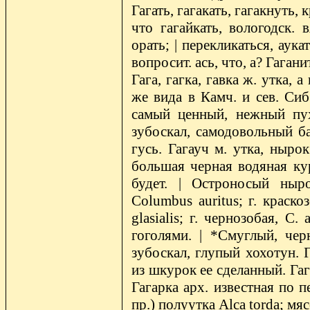
Гагать, гагакать, гагакнуть, 
что гагайкать, вологодск. 
орать; | перекликаться, аука
вопросит. ась, что, а? Гагани
Гага, гагка, гавка ж. утка, а
же вида в Камч. и сев. Сиб.
самый ценный, нежный пух,
зубоскал, самодовольный ба
гусь. Гагауч м. утка, нырок
большая черная водяная кура
будет. | Остроносый ныро
Columbus auritus; г. краскоз
glasialis; г. чернозобая, С
гоголями. | *Смуглый, черн
зубоскал, глупый хохотун. 
из шкурок ее сделанный. Гаг
Гагарка арх. известная по 
пр.) полуутка Alca torda; мя