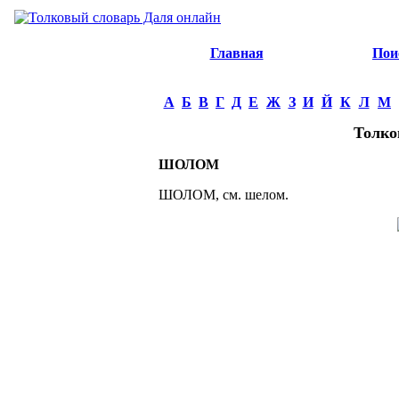
Главная
Пои
А
Б
В
Г
Д
Е
Ж
З
И
Й
К
Л
М
Толко
ШОЛОМ
ШОЛОМ, см. шелом.