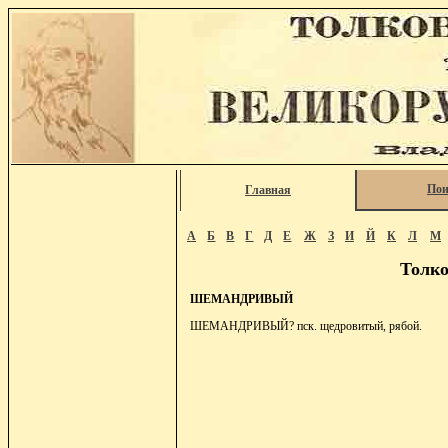
Пои
Главная
А
Б
В
Г
Д
Е
Ж
З
И
Й
К
Л
М
Толко
ШЕМАНДРИВЫЙ
ШЕМАНДРИВЫЙ? пск. щедровитый, рябой.