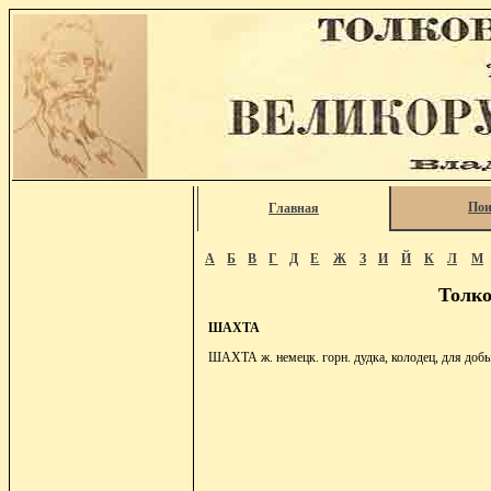
Пои
Главная
А
Б
В
Г
Д
Е
Ж
З
И
Й
К
Л
М
Толко
ШАХТА
ШАХТА ж. немецк. горн. дудка, колодец, для добыв