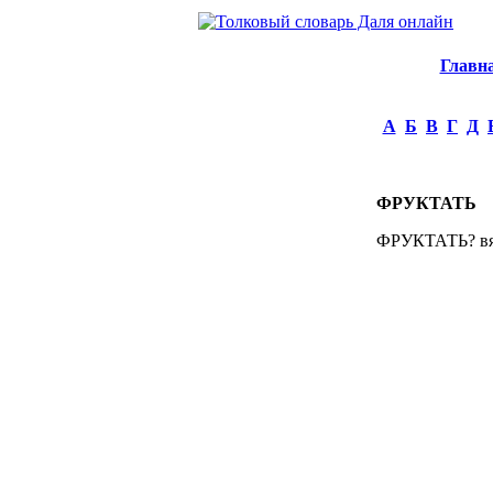
Главн
А
Б
В
Г
Д
ФРУКТАТЬ
ФРУКТАТЬ? вят.