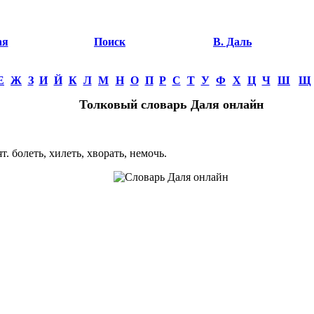
ая
Поиск
В. Даль
Е
Ж
З
И
Й
К
Л
М
Н
О
П
Р
С
Т
У
Ф
Х
Ц
Ч
Ш
Щ
Толковый словарь Даля онлайн
 болеть, хилеть, хворать, немочь.