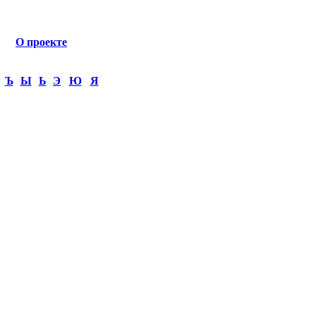
О проекте
Ъ
Ы
Ь
Э
Ю
Я