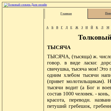
Пои
Главная
А
Б
В
Г
Д
Е
Ж
З
И
Й
К
Л
М
Толковый
ТЫСЯЧА
ТЫСЯЧА, (тысяща) ж. число 1
говор. в виде ласки: дор
свичушка, тысяча моя! Это 
одним хлебом тысячи напи
(привет молотильщикам). Н
тысячи водит (а Бог и вое
состав 1000 человек. - конь
красота, переводн. назван
петуший гребешок, гребенн