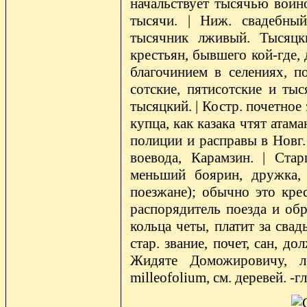
начальствует тысячью воино
тысячи. | Ниж. свадебны
тысячник лживый. Тысяцк
крестьян, бывшего кой-где, 
благочинием в селениях, п
сотские, пятисотские и ты
тысяцкий. | Костр. почетное
купца, как казака чтят атама
полиции и расправы в Новг. 
воевода, Карамзин. | Ста
меньший боярин, дружка, 
поезжане); обычно это кре
распорядитель поезда и обр
кольца четы, платит за сва
стар. звание, почет, сан, д
Жидяте Доможировичу, лет
milleofolium, см. деревей. -