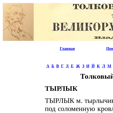
Главная
Пои
А
Б
В
Г
Д
Е
Ж
З
И
Й
К
Л
М
Толковый
ТЫРЛЫК
ТЫРЛЫК м. тырлычина 
под соломенную кров