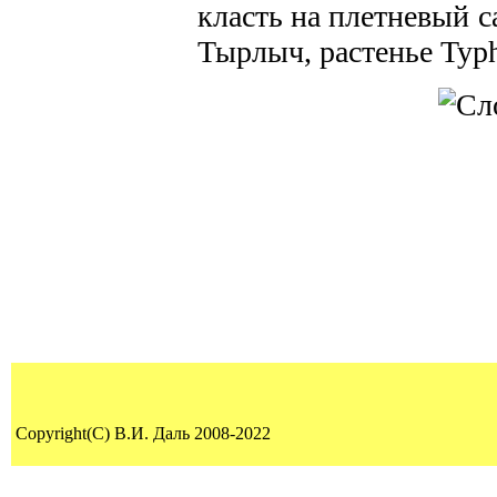
класть на плетневый с
Тырлыч, растенье Typha
Copyright(C) В.И. Даль 2008-2022