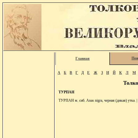
Пои
Главная
А
Б
В
Г
Д
Е
Ж
З
И
Й
К
Л
М
Толко
ТУРПАН
ТУРПАН м. сиб. Anas nigra, черная (дикая) утка. |